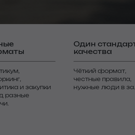
ные
Один стандар
рматы
качества
тикум,
Чёткий формат,
оркинг,
честные правила,
итика и закупки
нужные люди в за
д разные
чи.