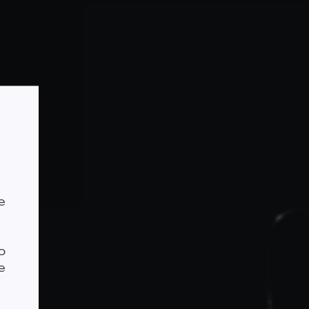
е
о
е