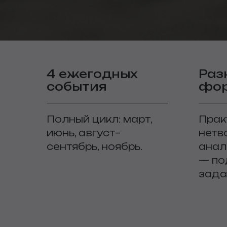
4 ежегодных
Раз
события
фо
Полный цикл: март,
Прак
июнь, август–
нетв
сентябрь, ноябрь.
анал
— по
зада