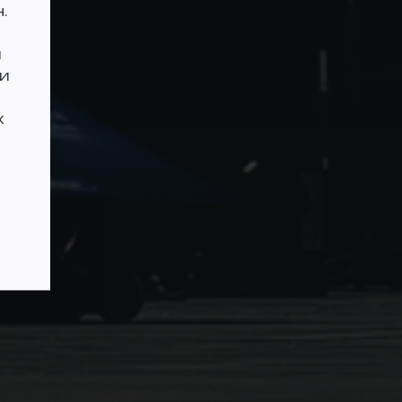
.
й
и
х