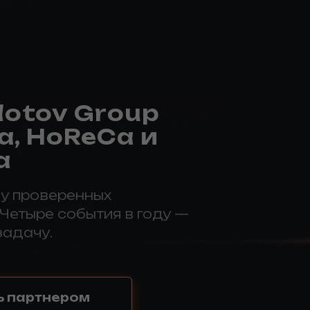
otov Group
а, HoReCa и
а
 у проверенных
 Четыре события в году —
задачу.
ь партнером